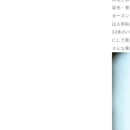
栄光・努
ダーズン
は人前結
12本の
にして新
そんな素