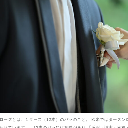
ローズとは、１ダース（12本）のバラのこと。 欧米ではダーズン
われています。…12本のバラには意味があり 「感謝・誠実・幸福