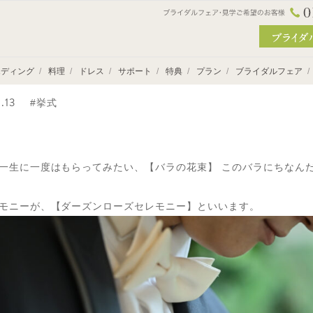
ッフブログ
エディング
料理
ドレス
サポート
特典
プラン
ブライダルフェア
の花束
.13
#挙式
式
結婚式のプロフェッショナル
披露宴
さまざまな結婚
一生に一度はもらってみたい、【バラの花束】 このバラにちなん
モニーが、【ダーズンローズセレモニー】といいます。